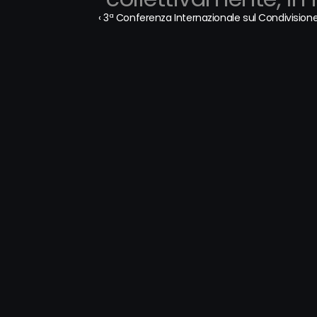
‹ 3ª Conferenza Internazionale sul Condivision
São Paulo:
Rio de Janeiro:
Condominio Ed. Plaza I - Via 
Viale João Cabra
James Joule, 92 - Cidade 
850 - Sale 505 e
Monções, 04576-080, San 
Tijuca, 22775-057
Paolo/SP, Brasile
Janeiro/RJ, Brasi
Madrid:
Santiago:
Paseo de la Castellana, 200, 
Badajoz 100, Of. 
28036, Madrid, Spagna
Las Condes, Cil