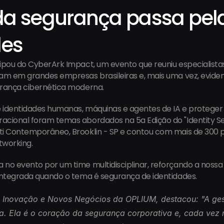
da segurança passa pela
des
cipou do CyberArk Impact, um evento que reuniu especialistas
am em grandes empresas brasileiras e, mais uma vez, evidenc
urança cibernética moderna.
identidades humanas, máquinas e agentes de IA e proteger a
cional foram temas abordados na 5a Edição do "Identity Sec
ti Contemporâneo, Brooklin - SP e contou com mais de 300 p
tworking.
no evento por um time multidisciplinar, reforçando a nossa 
integrada quando o tema é segurança de identidades.
de Inovação e Novos Negócios da OPLIUM, destacou: "
A ges
da. Ela é o coração da segurança corporativa e, cada vez 