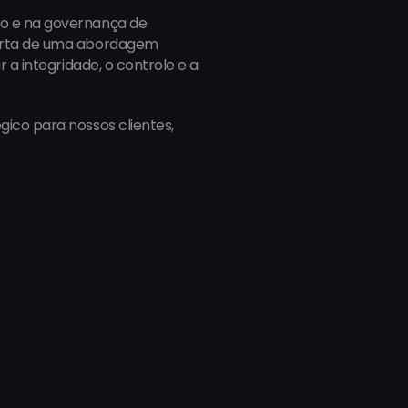
o e na governança de 
ferta de uma abordagem 
a integridade, o controle e a 
ico para nossos clientes, 
Milão:
143, Roma 
Via Bisceglie, 76, 20152, Milano 
MI, Itália