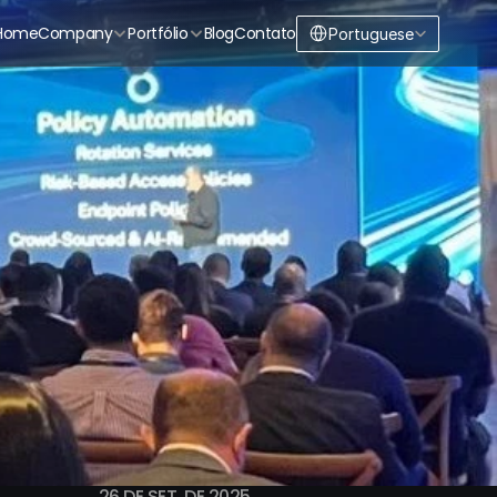
Select Language
Home
Company
Portfólio
Blog
Contato
Portuguese
26 DE SET. DE 2025