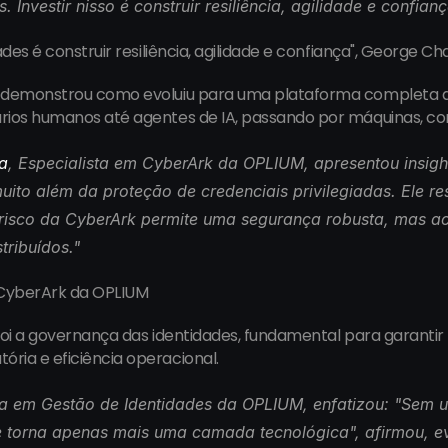
Investir nisso é construir resiliência, agilidade e confian
ades é construir resiliência, agilidade e confiança", George C
 demonstrou como evoluiu para uma plataforma completa de
ios humanos até agentes de IA, passando por máquinas, cont
a
, Especialista em CyberArk da OPLIUM, apresentou insigh
uito além da proteção de credenciais privilegiadas. Ele res
risco da CyberArk permite uma segurança robusta, mas ao
tribuídos.
"
m CyberArk da OPLIUM
foi a governança das identidades, fundamental para garanti
ria e eficiência operacional.
sta em Gestão de Identidades da OPLIUM, enfatizou: "
Sem u
e torna apenas mais uma camada tecnológica", afirmou, ev