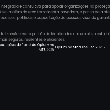
integrada e consultiva para apoiar organizações na proteçã
LIUM vai além de uma ferramenta inovadora, e passa pela o
rocessos, políticas e capacitação de pessoas visando garantir 
de transformar a gestão de identidades em um ativo estratég
is seguros, resilientes e eficientes.
o: Lições do Painel da Oplium no 
Oplium no Mind The Sec 2025 ›
MTS 2025 
Janeiro:
Roma:
Cabral de Mello Neto, 850 - 
Via Pio Emanuelli, 1, 00
 506 - Barra da Tijuca, 
RM, Itália
, Rio de Janeiro/RJ, Brasil
o:
Bogotá: