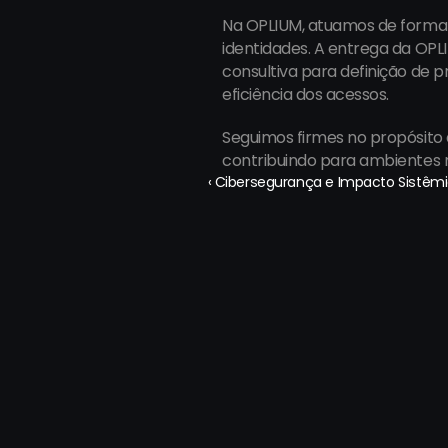
Na OPLIUM, atuamos de forma 
identidades. A entrega da OP
consultiva para definição de p
eficiência dos acessos.
Seguimos firmes no propósito 
contribuindo para ambientes ma
‹ Cibersegurança e Impacto Sistêmic
São Paulo:
Rio de 
Cond. Ed. Plaza I - R. James 
Av. João 
Joule, 92 - Cidade Monções, 
Sls 505 e
04576-080, São Paulo/SP, Brasil
22775-057
Madri:
Santiag