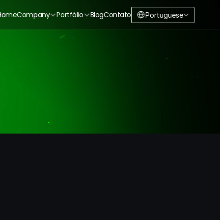
Select Language
Home
Company
Portfólio
Blog
Contato
Portuguese