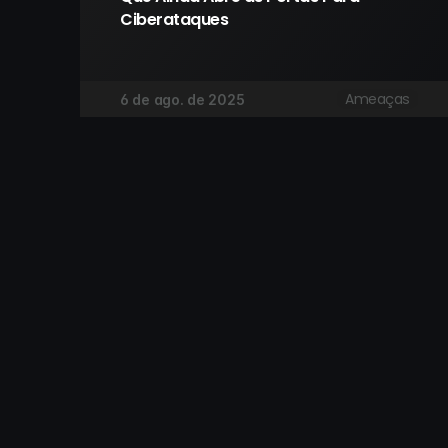
Ciberataques
Ameaças
6 de ago. de 2025
São Paulo:
Rio de 
Cond. Ed. Plaza I - R. James 
Av. João 
Joule, 92 - Cidade Monções, 
Sls 505 e
04576-080, São Paulo/SP, Brasil
22775-057
Madri:
Santiag
Paseo de la Castellana, 200, 
Badajoz 1