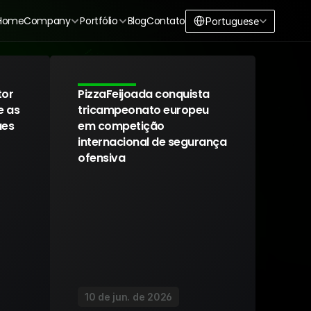
Select Language
Home
Company
Portfólio
Blog
Contato
Portuguese
or 
PizzaFeijoada conquista 
 as 
tricampeonato europeu 
ues
em competição 
internacional de segurança 
ofensiva
10 de jun. de 2026