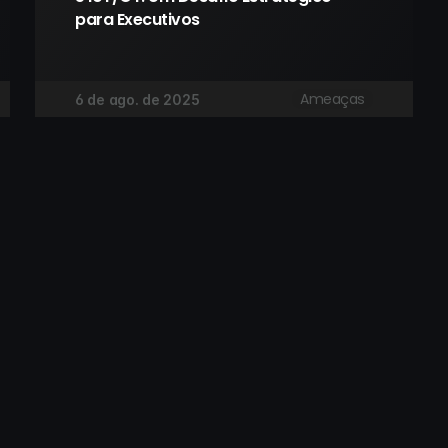
para Executivos
Ameaças
6 de ago. de 2025
Janeiro:
Roma:
Cabral de Mello Neto, 850 - 
Via Pio Emanuelli, 1, 00
 506 - Barra da Tijuca, 
RM, Itália
, Rio de Janeiro/RJ, Brasil
o:
Bogotá:
00, Of. 1014, 7560908, 
CL 160, 111131, Bogotá, D.C.